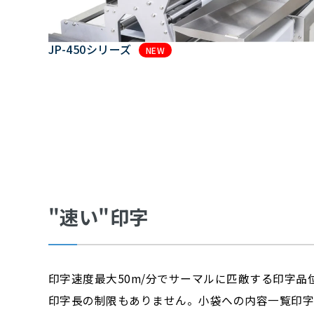
JP-450シリーズ
NEW
"速い"印字
印字速度最大50m/分でサーマルに匹敵する印字品
印字長の制限もありません。小袋への内容一覧印