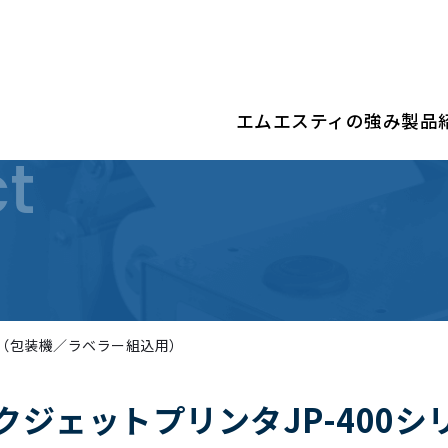
エムエスティの強み
製品
t
（包装機／ラベラー組込用）
クジェットプリンタ
JP-400